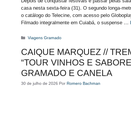
Depois de conquistar festivais e passar pelas sa
casa nesta sexta-feira (31). O segundo longa-met
o catálogo do Telecine, com acesso pelo Globoplay
Filmado integralmente em Cuiabá, o suspense …
Categorias
Viagens Gramado
CAIQUE MARQUEZ // TRE
“TOUR VINHOS E SABORES
GRAMADO E CANELA
30 de julho de 2026
Por
Romero Bachman