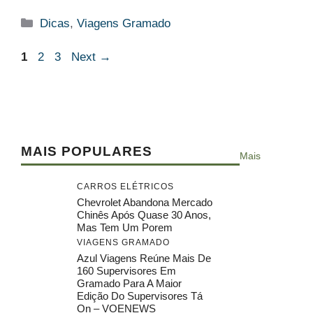
Categorias
Dicas
,
Viagens Gramado
Page
Page
Page
1
2
3
Next
→
MAIS POPULARES
Mais
CARROS ELÉTRICOS
Chevrolet Abandona Mercado
Chinês Após Quase 30 Anos,
Mas Tem Um Porem
VIAGENS GRAMADO
Azul Viagens Reúne Mais De
160 Supervisores Em
Gramado Para A Maior
Edição Do Supervisores Tá
On – VOENEWS