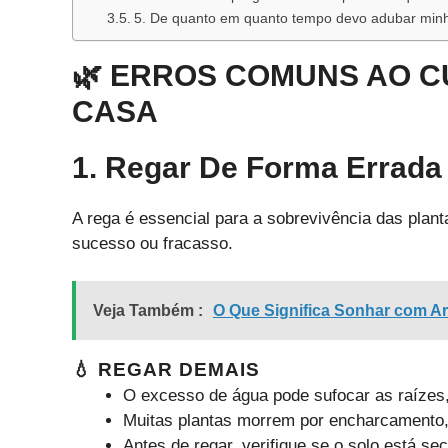
5. De quanto em quanto tempo devo adubar minh
🌿 ERROS COMUNS AO C
CASA
1. Regar De Forma Errada
A rega é essencial para a sobrevivência das plan
sucesso ou fracasso.
Veja Também :
O Que Significa Sonhar com A
💧 REGAR DEMAIS
O excesso de água pode sufocar as raízes
Muitas plantas morrem por encharcamento, 
Antes de regar, verifique se o solo está se