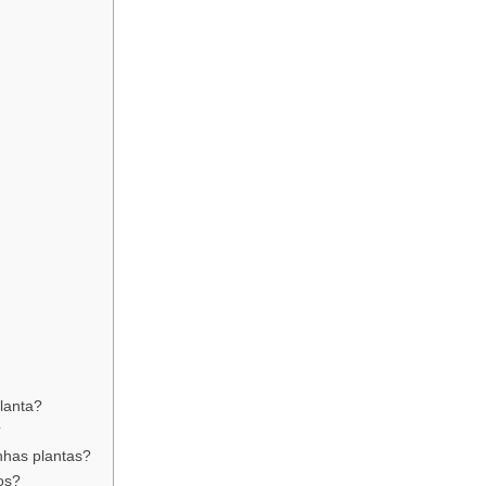
lanta?
?
nhas plantas?
os?