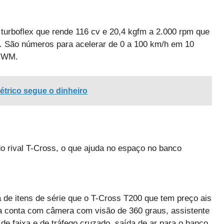
urboflex que rende 116 cv e 20,4 kgfm a 2.000 rpm que
. São números para acelerar de 0 a 100 km/h em 10
 GWM.
létrico segue o dinheiro
o rival T-Cross, o que ajuda no espaço no banco
e itens de série que o T-Cross T200 que tem preço ais
sa conta com câmera com visão de 360 graus, assistente
 de faixa e de tráfego cruzado, saída de ar para o banco