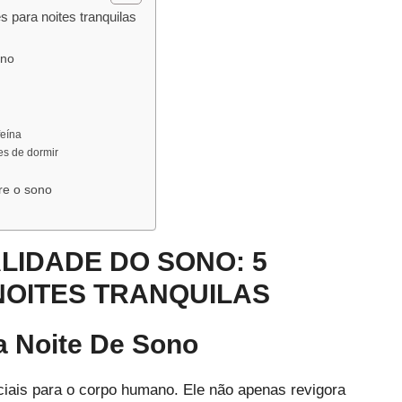
 para noites tranquilas
ono
feína
es de dormir
re o sono
IDADE DO SONO: 5
NOITES TRANQUILAS
a Noite De Sono
iais para o corpo humano. Ele não apenas revigora