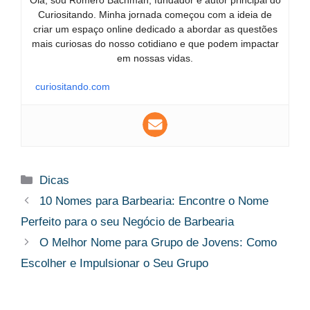
Olá, sou Romero Bachman, fundador e autor principal do
Curiositando. Minha jornada começou com a ideia de
criar um espaço online dedicado a abordar as questões
mais curiosas do nosso cotidiano e que podem impactar
em nossas vidas.
curiositando.com
Categorias
Dicas
10 Nomes para Barbearia: Encontre o Nome
Perfeito para o seu Negócio de Barbearia
O Melhor Nome para Grupo de Jovens: Como
Escolher e Impulsionar o Seu Grupo